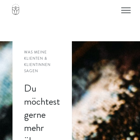
Zum
Inhalt
springen
WAS MEINE
KLIENTEN &
KLIENTINNEN
SAGEN
Du
möchtest
gerne
mehr